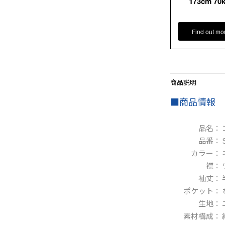
173cm 70
Find out mo
商品説明
■商品情報
品名：
品番：
カラー：
襟：
袖丈：
ポケット：
生地：
素材構成：