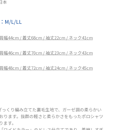
日本
M/L/LL
 肩幅44cm / 着丈68cm / 袖丈22cm / ネック41cm
 肩幅46cm / 着丈70cm / 袖丈23cm / ネック43cm
 肩幅48cm / 着丈72cm / 袖丈24cm / ネック45cm
％ざっくり編み立てた裏毛生地で、ガーゼ調の柔らかい
おります。抜群の軽さと柔らかさをもったポロシャツ
ります。
「ワイドカラー」のドレス仕立てであり、着崩しすぎ