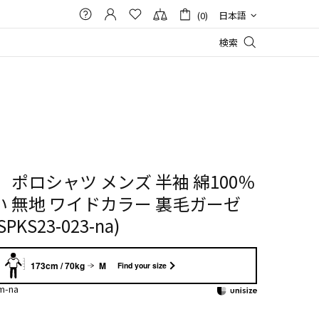
(0)
日本語
検索
 ポロシャツ メンズ 半袖 綿100％
​ 無地 ワイドカラー 裏毛ガーゼ
KS23-023-na)
173cm / 70kg
M
Find your size
m-na