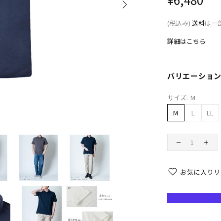
(税込み)
送料
は一
詳細はこちら
バリエーショ
サイズ:
M
M
L
LL
お気に入りリ