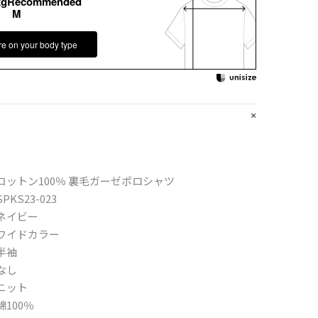
kgRecommended
M
re on your body type
コットン100％ 裏毛ガーゼポロシャツ
SPKS23-023
ネイビー
ワイドカラー
半袖
なし
ニット
綿100％