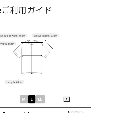
izeご利用ガイド
Sleeve length
23cm
Shoulder width
46cm
Width
55cm
Length
70cm
M
L
LL