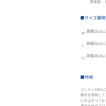
原産国：
■サイズ​展開：
身幅52cm /
M
身幅55cm /
L
身幅58cm /
LL
■特徴
コットン100
素材を使用して
に仕上がってお
襟元の仕立ては