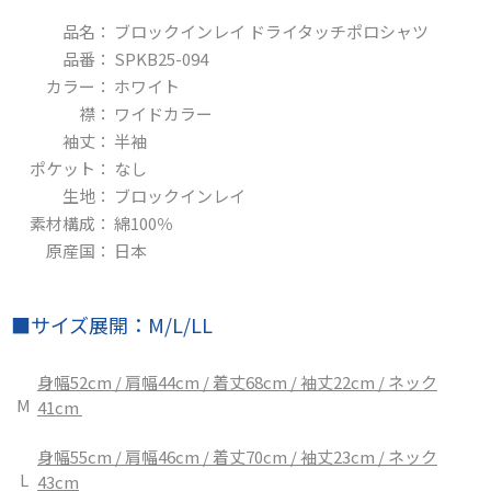
品名：
ブロックインレイ ドライタッチポロシャツ
品番：
SPKB25-094
カラー：
ホワイト
襟：
ワイドカラー
袖丈：
半袖
ポケット：
なし
生地：
ブロックインレイ
素材構成：
綿100％
原産国：
日本
■サイズ​展開：M/L/LL
身幅52cm / 肩幅44cm / 着丈68cm / 袖丈22cm / ネック
M
41cm
身幅55cm / 肩幅46cm / 着丈70cm / 袖丈23cm / ネック
L
43cm