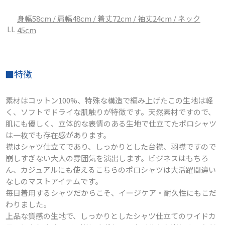
身幅58cm / 肩幅48cm / 着丈72cm / 袖丈24cm / ネック
LL
45cm
■特徴
素材はコットン100%、特殊な構造で編み上げたこの生地は軽
く、ソフトでドライな肌触りが特徴です。天然素材ですので、
肌にも優しく、立体的な表情のある生地で仕立てたポロシャツ
は一枚でも存在感があります。
襟はシャツ仕立てであり、しっかりとした台襟、羽襟ですので
崩しすぎない大人の雰囲気を演出します。ビジネスはもちろ
ん、カジュアルにも使えるこちらのポロシャツは大活躍間違い
なしのマストアイテムです。
毎日着用するシャツだからこそ、イージケア・耐久性にもこだ
わりました。
上品な質感の生地で、しっかりとしたシャツ仕立てのワイドカ