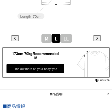
Length
70cm
M
L
LL
173cm 70kgRecommended
M
Find out more on your body type
商品説明
■商品情報