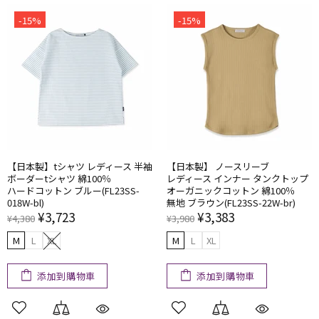
-15%
-15%
【日本製】tシャツ レディース 半袖
【日本製】 ノースリーブ
ボーダーtシャツ 綿100％
レディース インナー タンクトップ
ハードコットン ブルー(FL23SS-
オーガニックコットン 綿100％
018W-bl)
無地 ブラウン(FL23SS-22W-br)
¥3,723
¥3,383
¥4,380
¥3,980
M
L
XL
M
L
XL
添加到購物車
添加到購物車