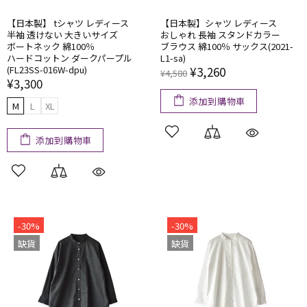
【日本製】 tシャツ レディース
【日本製】​シャツ レディース
半袖 透けない​ ​大きい​サイズ
おしゃれ 長袖 スタンドカラー
ボートネック 綿100％
ブラウス 綿100％ サックス(2021-
ハードコットン ダークパープル
L1-sa)
(FL23SS-016W-dpu)
¥3,260
¥4,580
¥3,300
添加到購物車
M
L
XL
添加到購物車
-30%
-30%
缺貨
缺貨