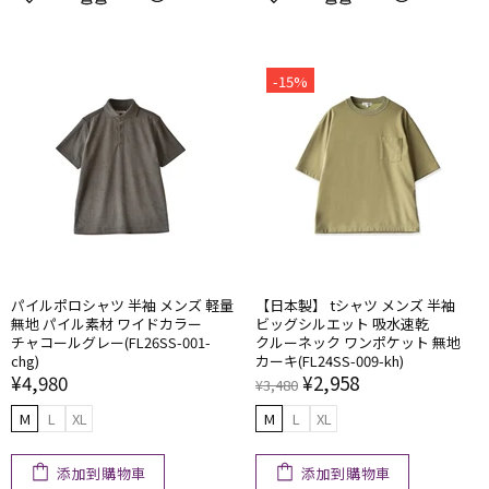
-15%
パイルポロシャツ 半袖 メンズ 軽量
【日本製】 tシャツ メンズ 半袖
無地 パイル素材 ワイドカラー
ビッグシルエット 吸水速乾
チャコールグレー(FL26SS-001-
クルーネック ワンポケット 無地
chg)
カーキ(FL24SS-009-kh)
¥4,980
¥2,958
¥3,480
M
L
XL
M
L
XL
添加到購物車
添加到購物車